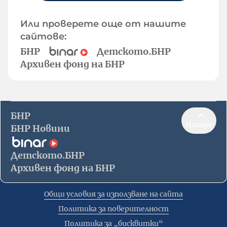
Или проверете още от нашите
сайтове:
БНР
Детското.БНР
Архивен фонд на БНР
БНР
Нагоре
БНР Новини
Детското.БНР
Архивен фонд на БНР
Общи условия за използване на сайта
Политика за поверителност
Политика за „бисквитки“