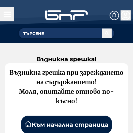
Възникна грешка!
Възникна грешка при зареждането
на съдържанието!
Моля, опитайте отново по-
късно!
Към начална страница