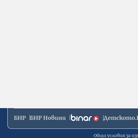
БНР
БНР Новини
Детското.
Общи условия за из