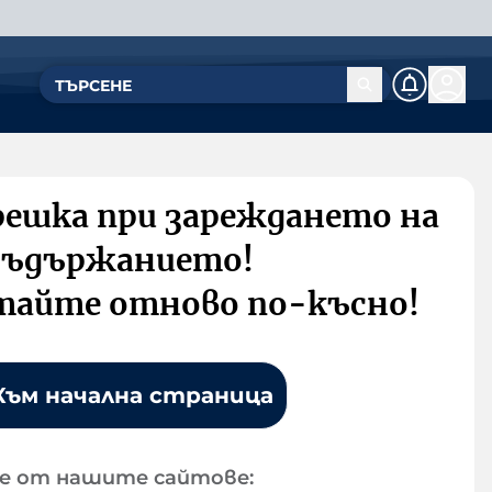
решка при зареждането на
съдържанието!
тайте отново по-късно!
Към начална страница
е от нашите сайтове: