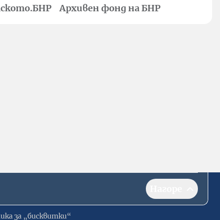
ското.БНР
Архивен фонд на БНР
Нагоре
ика за „бисквитки“