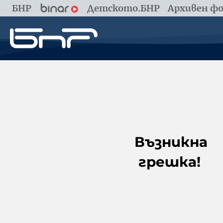
БНР
Детското.БНР
Архивен фо
Възникна
грешка!