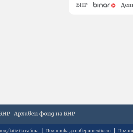
БНР
Дет
БНР
Архивен фонд на БНР
ползване на сайта
Политика за поверителност
Полит