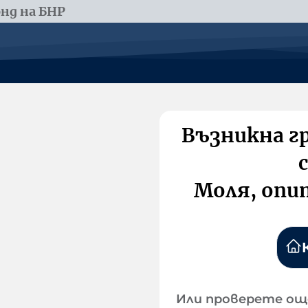
нд на БНР
Възникна г
Моля, опи
Или проверете ощ