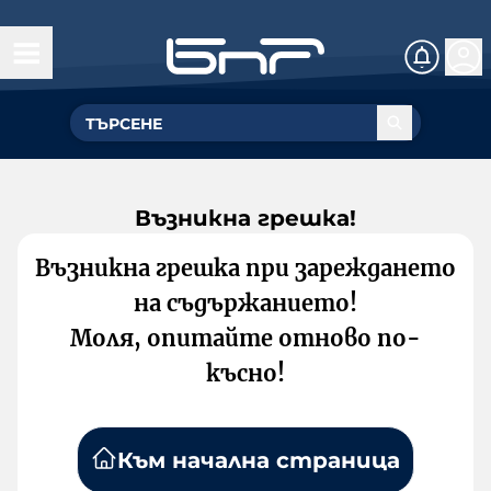
Възникна грешка!
Възникна грешка при зареждането
на съдържанието!
Моля, опитайте отново по-
късно!
Към начална страница