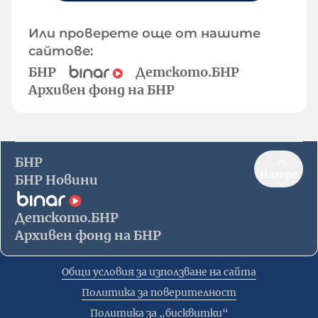
Или проверете още от нашите
сайтове:
БНР
Детското.БНР
Архивен фонд на БНР
БНР
Нагоре
БНР Новини
Детското.БНР
Архивен фонд на БНР
Общи условия за използване на сайта
Политика за поверителност
Политика за „бисквитки“