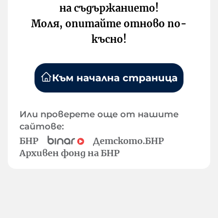
на съдържанието!
Моля, опитайте отново по-
късно!
Към начална страница
Или проверете още от нашите
сайтове:
БНР
Детското.БНР
Архивен фонд на БНР