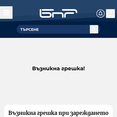
Възникна грешка!
Възникна грешка при зареждането