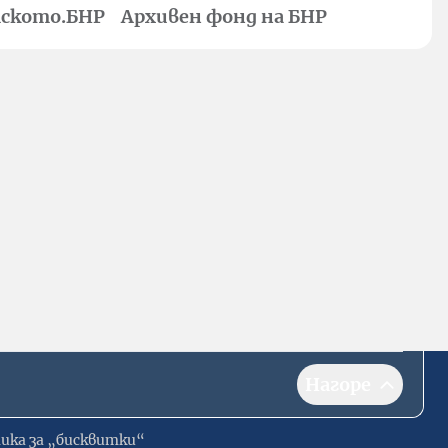
ското.БНР
Архивен фонд на БНР
Нагоре
ика за „бисквитки“