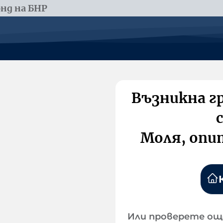
нд на БНР
Възникна г
Моля, опи
Или проверете ощ