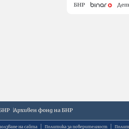
БНР
Дет
БНР
Архивен фонд на БНР
ползване на сайта
Политика за поверителност
Полит