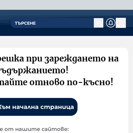
решка при зареждането на
съдържанието!
тайте отново по-късно!
Към начална страница
е от нашите сайтове: