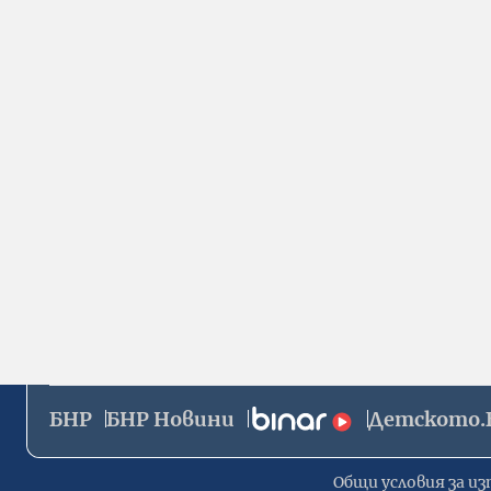
БНР
БНР Новини
Детското.
Общи условия за из