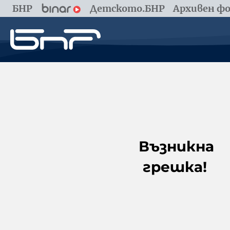
БНР
Детското.БНР
Архивен фо
Възникна
грешка!