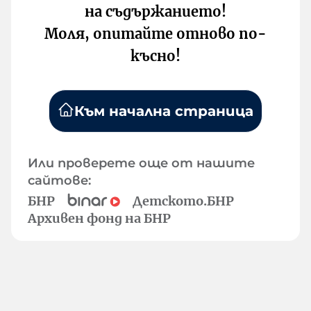
на съдържанието!
Моля, опитайте отново по-
късно!
Към начална страница
Или проверете още от нашите
сайтове:
БНР
Детското.БНР
Архивен фонд на БНР