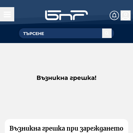
Възникна грешка!
Възникна грешка при зареждането