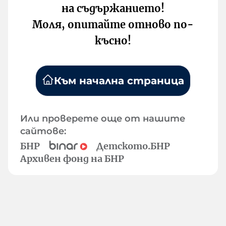
на съдържанието!
Моля, опитайте отново по-
късно!
Към начална страница
Или проверете още от нашите
сайтове:
БНР
Детското.БНР
Архивен фонд на БНР