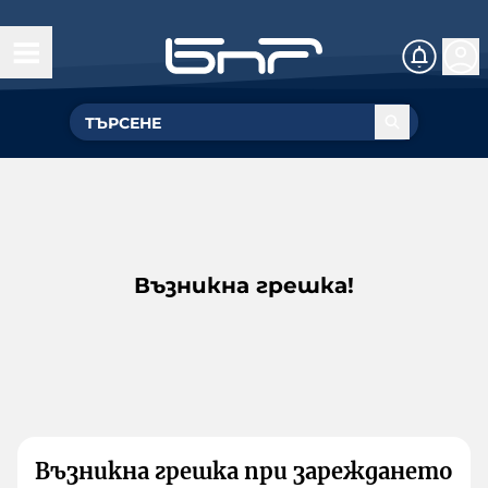
Възникна грешка!
Възникна грешка при зареждането