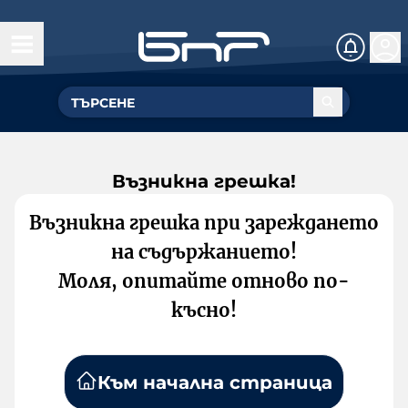
Възникна грешка!
Възникна грешка при зареждането
на съдържанието!
Моля, опитайте отново по-
късно!
Към начална страница