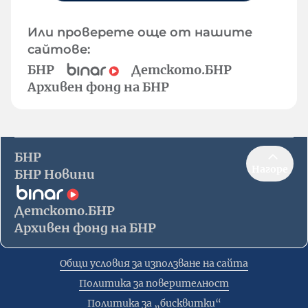
Или проверете още от нашите
сайтове:
БНР
Детското.БНР
Архивен фонд на БНР
БНР
Нагоре
БНР Новини
Детското.БНР
Архивен фонд на БНР
Общи условия за използване на сайта
Политика за поверителност
Политика за „бисквитки“