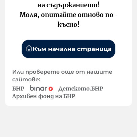
на съдържанието!
Моля, опитайте отново по-
късно!
Към начална страница
Или проверете още от нашите
сайтове:
БНР
Детското.БНР
Архивен фонд на БНР