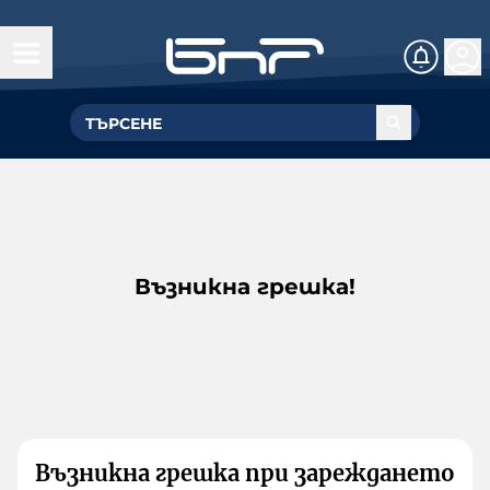
Възникна грешка!
Възникна грешка при зареждането