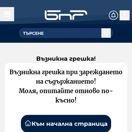
Възникна грешка!
Възникна грешка при зареждането
на съдържанието!
Моля, опитайте отново по-
късно!
Към начална страница