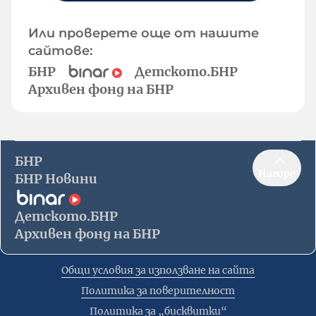
Или проверете още от нашите
сайтове:
БНР
Детското.БНР
Архивен фонд на БНР
БНР
Нагоре
БНР Новини
Детското.БНР
Архивен фонд на БНР
Общи условия за използване на сайта
Политика за поверителност
Политика за „бисквитки“