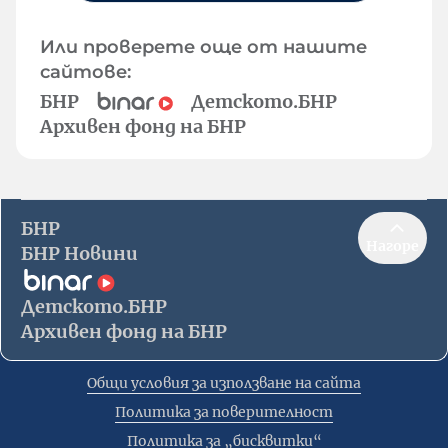
Или проверете още от нашите
сайтове:
БНР
Детското.БНР
Архивен фонд на БНР
БНР
Нагоре
БНР Новини
Детското.БНР
Архивен фонд на БНР
Общи условия за използване на сайта
Политика за поверителност
Политика за „бисквитки“