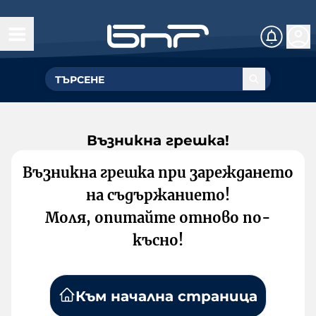
Възникна грешка!
Възникна грешка при зареждането
на съдържанието!
Моля, опитайте отново по-
късно!
Към начална страница