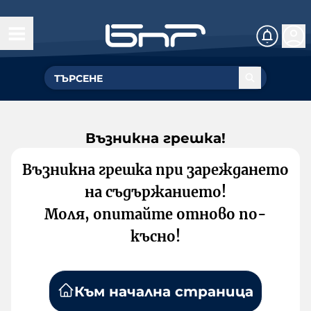
Възникна грешка!
Възникна грешка при зареждането
на съдържанието!
Моля, опитайте отново по-
късно!
Към начална страница