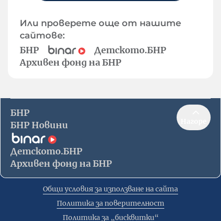
Или проверете още от нашите
сайтове:
БНР
Детското.БНР
Архивен фонд на БНР
БНР
Нагоре
БНР Новини
Детското.БНР
Архивен фонд на БНР
Общи условия за използване на сайта
Политика за поверителност
Политика за „бисквитки“