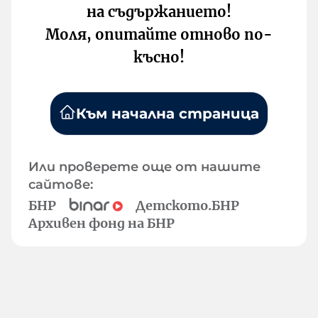
на съдържанието!
Моля, опитайте отново по-
късно!
Към начална страница
Или проверете още от нашите
сайтове:
БНР
Детското.БНР
Архивен фонд на БНР