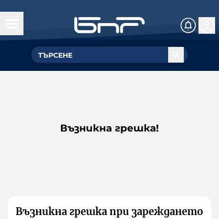
Възникна грешка!
Възникна грешка при зареждането