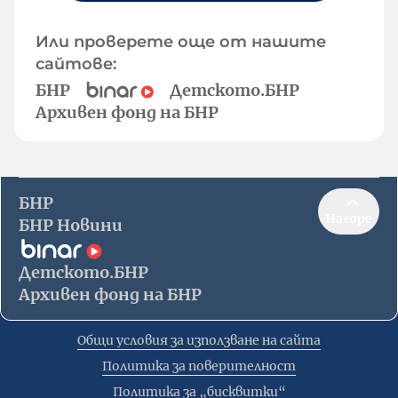
Или проверете още от нашите
сайтове:
БНР
Детското.БНР
Архивен фонд на БНР
БНР
Нагоре
БНР Новини
Детското.БНР
Архивен фонд на БНР
Общи условия за използване на сайта
Политика за поверителност
Политика за „бисквитки“