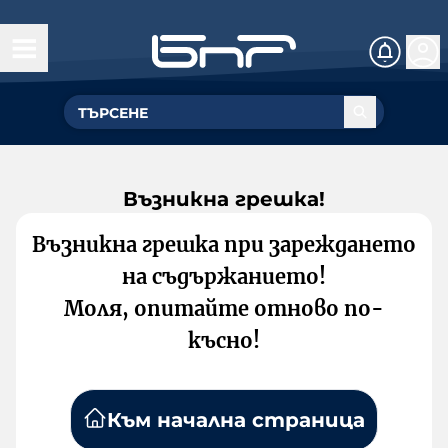
Възникна грешка!
Възникна грешка при зареждането
на съдържанието!
Моля, опитайте отново по-
късно!
Към начална страница