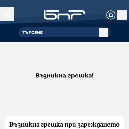
Възникна грешка!
Възникна грешка при зареждането