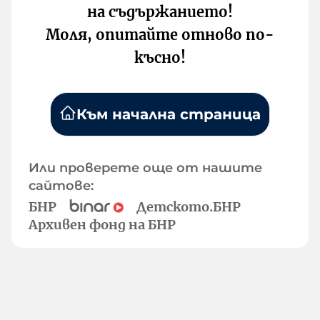
на съдържанието!
Моля, опитайте отново по-
късно!
Към начална страница
Или проверете още от нашите
сайтове:
БНР
Детското.БНР
Архивен фонд на БНР