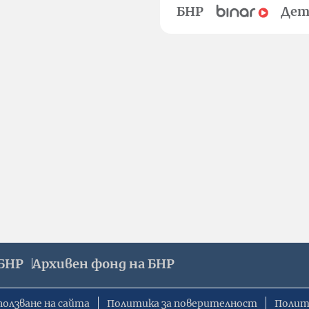
БНР
Дет
БНР
Архивен фонд на БНР
ползване на сайта
Политика за поверителност
Полит