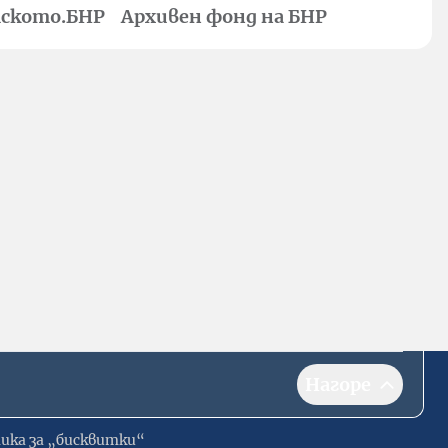
ското.БНР
Архивен фонд на БНР
Нагоре
ика за „бисквитки“