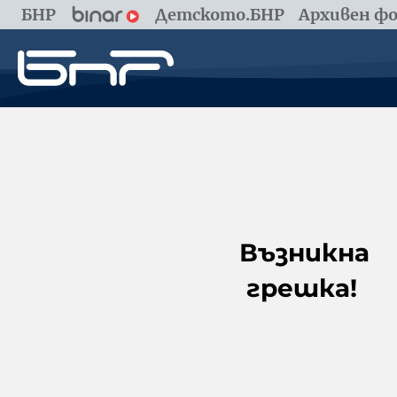
БНР
Детското.БНР
Архивен фо
Възникна
грешка!