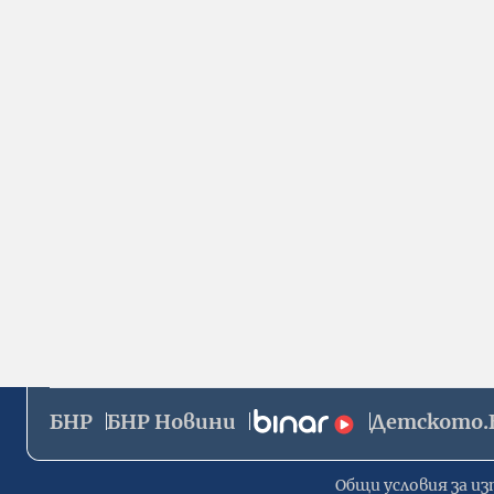
БНР
БНР Новини
Детското.
Общи условия за из