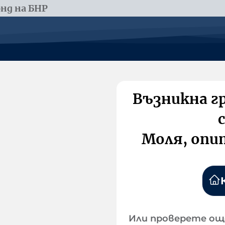
нд на БНР
Възникна г
Моля, опи
Или проверете ощ