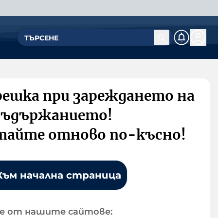
решка при зареждането на
съдържанието!
тайте отново по-късно!
Към начална страница
е от нашите сайтове: