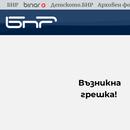
БНР
Детското.БНР
Архивен фо
Възникна
грешка!