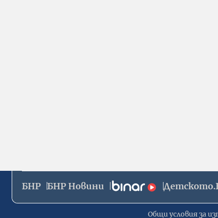
БНР
БНР Новини
Детското.
Общи условия за из