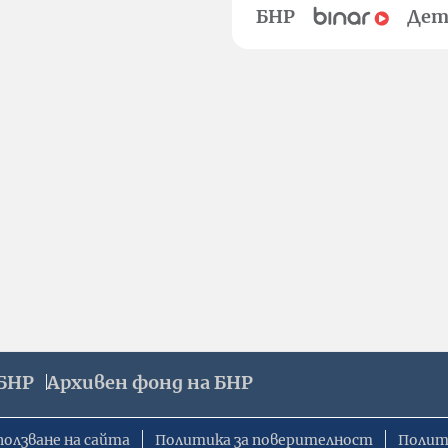
БНР
Дет
БНР
Архивен фонд на БНР
ползване на сайта
Политика за поверителност
Полит