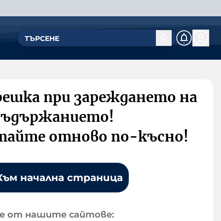
решка при зареждането на
съдържанието!
тайте отново по-късно!
Към начална страница
е от нашите сайтове: