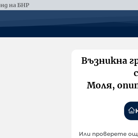
нд на БНР
Възникна г
Моля, опи
Или проверете ощ