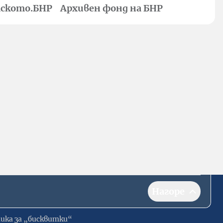
ското.БНР
Архивен фонд на БНР
Нагоре
ика за „бисквитки“