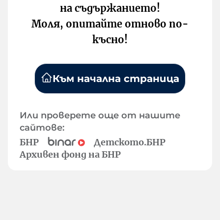
на съдържанието!
Моля, опитайте отново по-
късно!
Към начална страница
Или проверете още от нашите
сайтове:
БНР
Детското.БНР
Архивен фонд на БНР