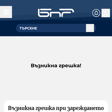
Възникна грешка!
Възникна грешка при зареждането