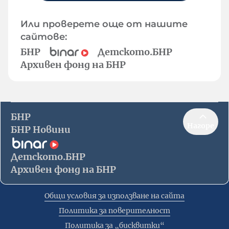
Или проверете още от нашите
сайтове:
БНР
Детското.БНР
Архивен фонд на БНР
БНР
Нагоре
БНР Новини
Детското.БНР
Архивен фонд на БНР
Общи условия за използване на сайта
Политика за поверителност
Политика за „бисквитки“