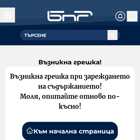
Възникна грешка!
Възникна грешка при зареждането
на съдържанието!
Моля, опитайте отново по-
късно!
Към начална страница