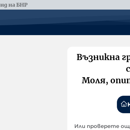
нд на БНР
Възникна г
Моля, опи
Или проверете ощ