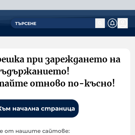
решка при зареждането на
съдържанието!
тайте отново по-късно!
Към начална страница
е от нашите сайтове: