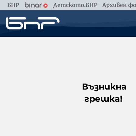
БНР
Детското.БНР
Архивен фо
Възникна
грешка!