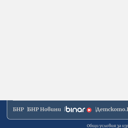
БНР
БНР Новини
Детското.
Общи условия за из