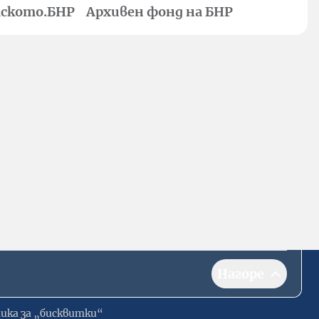
ското.БНР
Архивен фонд на БНР
Нагоре
ика за „бисквитки“