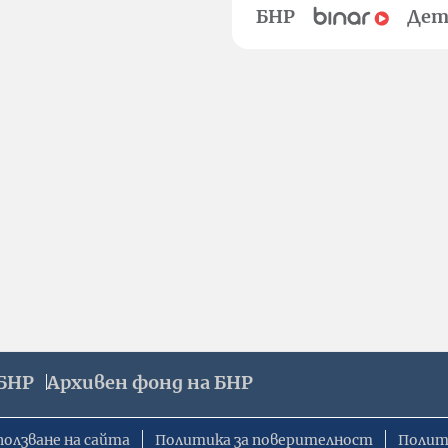
БНР
Дет
БНР
Архивен фонд на БНР
ползване на сайта
Политика за поверителност
Полит