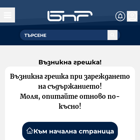
Възникна грешка!
Възникна грешка при зареждането
на съдържанието!
Моля, опитайте отново по-
късно!
Към начална страница