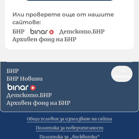
Или проверете още от нашите
сайтове:
БНР
Детското.БНР
Архивен фонд на БНР
БНР
Нагоре
БНР Новини
Детското.БНР
Архивен фонд на БНР
Общи условия за използване на сайта
Политика за поверителност
Политика за „бисквитки“