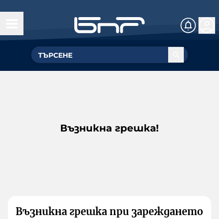
Възникна грешка!
Възникна грешка при зареждането