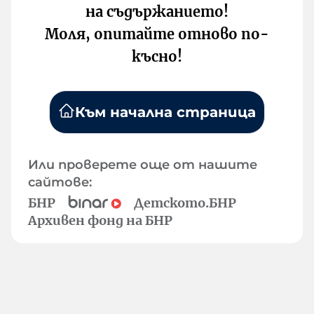
на съдържанието!
Моля, опитайте отново по-
късно!
Към начална страница
Или проверете още от нашите
сайтове:
БНР
Детското.БНР
Архивен фонд на БНР