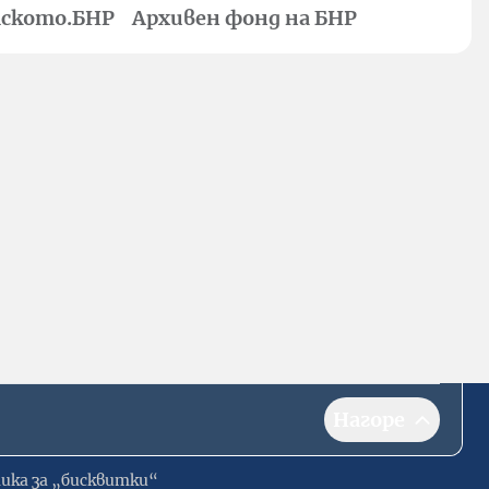
ското.БНР
Архивен фонд на БНР
Нагоре
ика за „бисквитки“