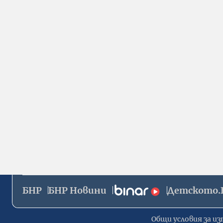
БНР
БНР Новини
Детското.
Общи условия за из