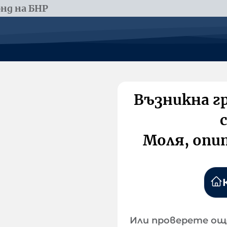
нд на БНР
Възникна г
Моля, опи
Или проверете ощ