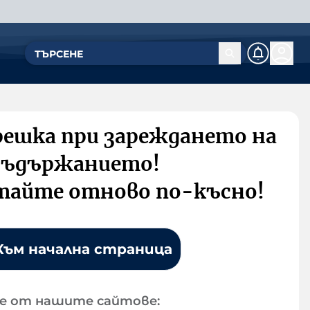
решка при зареждането на
съдържанието!
тайте отново по-късно!
Към начална страница
е от нашите сайтове: