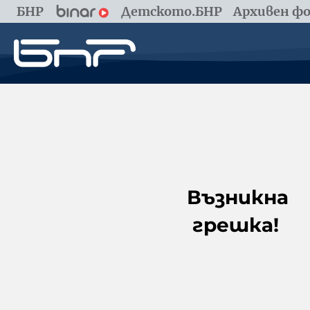
БНР
Детското.БНР
Архивен фо
Възникна
грешка!