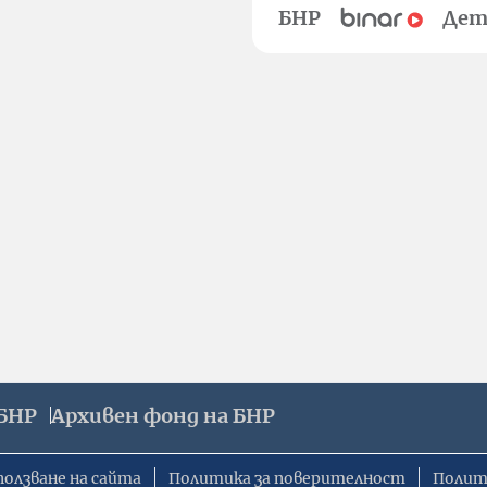
БНР
Дет
БНР
Архивен фонд на БНР
ползване на сайта
Политика за поверителност
Полит