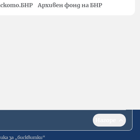
ското.БНР
Архивен фонд на БНР
Нагоре
ика за „бисквитки“