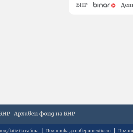
БНР
Дет
БНР
Архивен фонд на БНР
ползване на сайта
Политика за поверителност
Полит