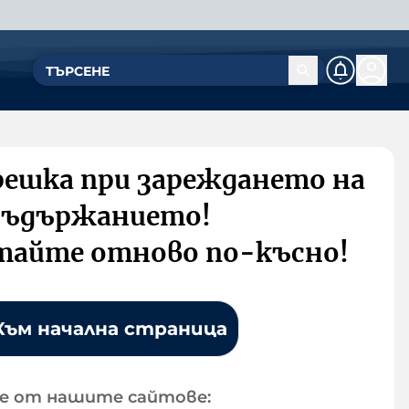
решка при зареждането на
съдържанието!
тайте отново по-късно!
Към начална страница
е от нашите сайтове: