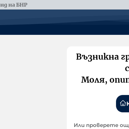
нд на БНР
Възникна г
Моля, опи
Или проверете ощ