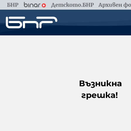
БНР
Детското.БНР
Архивен фо
Възникна
грешка!