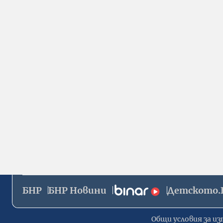
БНР
БНР Новини
Детското.
Общи условия за из