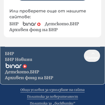
Или проверете още от нашите
сайтове:
БНР
Детското.БНР
Архивен фонд на БНР
БНР
Нагоре
БНР Новини
Детското.БНР
Архивен фонд на БНР
Общи условия за използване на сайта
Политика за поверителност
Политика за „бисквитки“