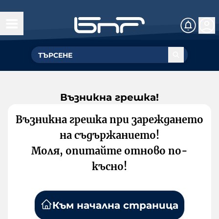
Възникна грешка!
Възникна грешка при зареждането
на съдържанието!
Моля, опитайте отново по-
късно!
Към начална страница