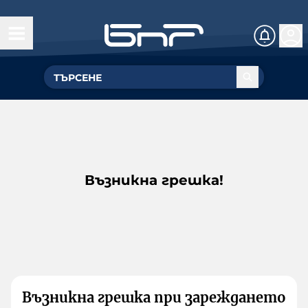
Възникна грешка!
Възникна грешка при зареждането