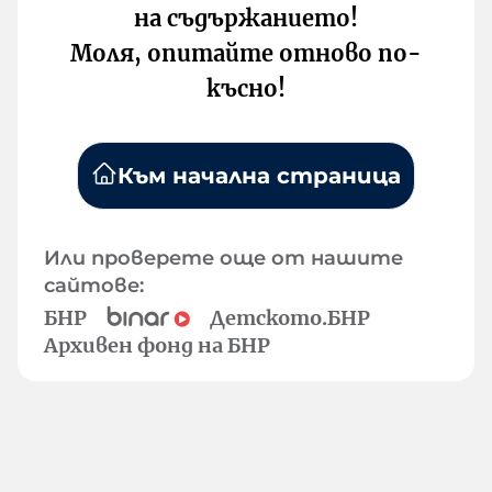
на съдържанието!
Моля, опитайте отново по-
късно!
Към начална страница
Или проверете още от нашите
сайтове:
БНР
Детското.БНР
Архивен фонд на БНР