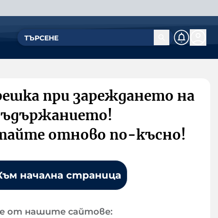
решка при зареждането на
съдържанието!
тайте отново по-късно!
Към начална страница
е от нашите сайтове: