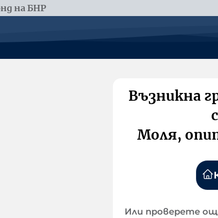
нд на БНР
Възникна г
Моля, опи
Или проверете ощ