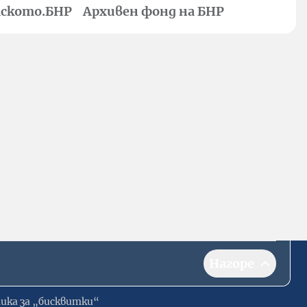
ското.БНР
Архивен фонд на БНР
Нагоре
ика за „бисквитки“