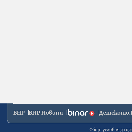
БНР
БНР Новини
Детското.
Общи условия за из