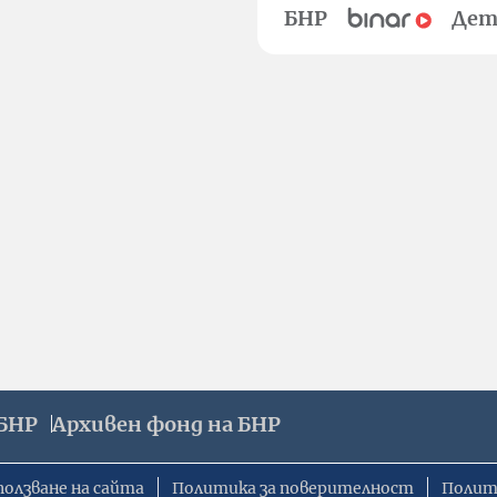
БНР
Дет
БНР
Архивен фонд на БНР
ползване на сайта
Политика за поверителност
Полит