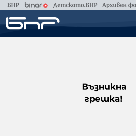
БНР
Детското.БНР
Архивен фо
Възникна
грешка!