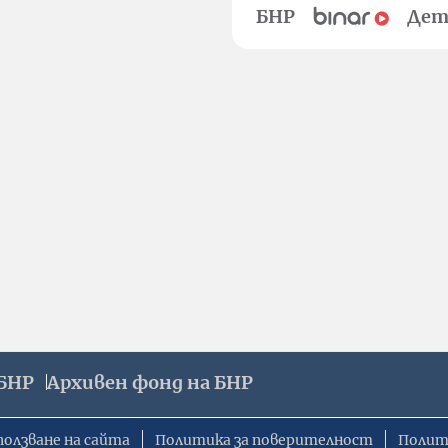
БНР
Дет
БНР
Архивен фонд на БНР
ползване на сайта
Политика за поверителност
Полит