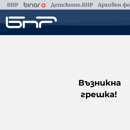
БНР
Детското.БНР
Архивен фо
Възникна
грешка!