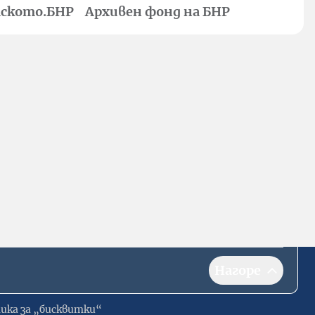
ското.БНР
Архивен фонд на БНР
Нагоре
ика за „бисквитки“