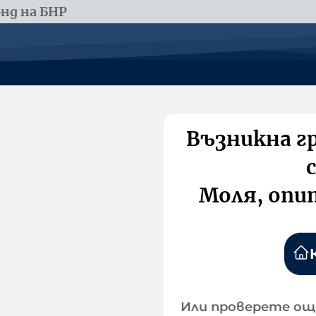
нд на БНР
Възникна г
Моля, опи
Или проверете ощ