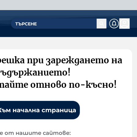
решка при зареждането на
съдържанието!
тайте отново по-късно!
Към начална страница
е от нашите сайтове: