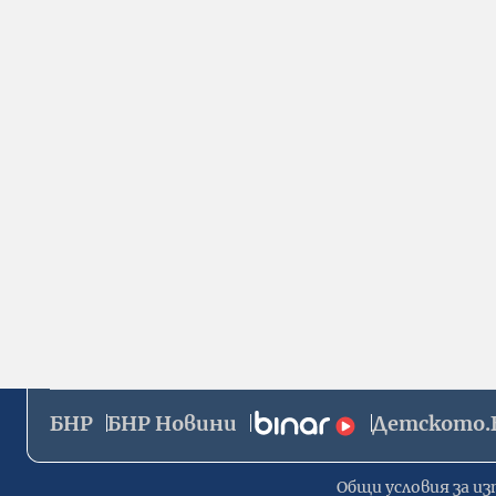
БНР
БНР Новини
Детското.
Общи условия за из