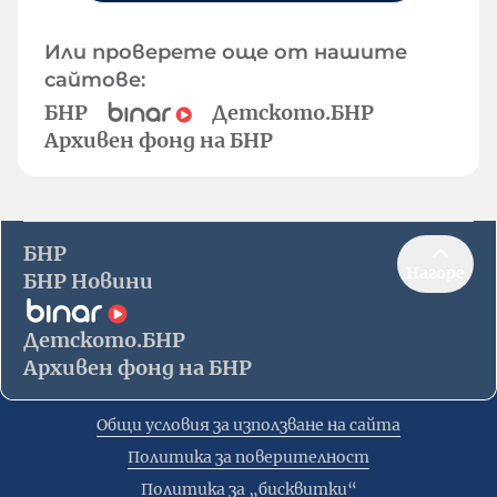
Или проверете още от нашите
сайтове:
БНР
Детското.БНР
Архивен фонд на БНР
БНР
Нагоре
БНР Новини
Детското.БНР
Архивен фонд на БНР
Общи условия за използване на сайта
Политика за поверителност
Политика за „бисквитки“