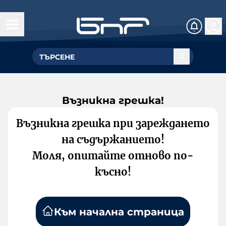
Възникна грешка!
Възникна грешка при зареждането
на съдържанието!
Моля, опитайте отново по-
късно!
Към начална страница