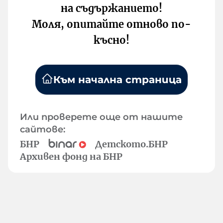
на съдържанието!
Моля, опитайте отново по-
късно!
Към начална страница
Или проверете още от нашите
сайтове:
БНР
Детското.БНР
Архивен фонд на БНР