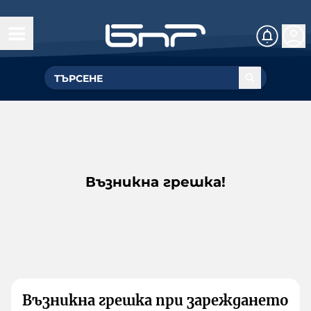
Възникна грешка!
Възникна грешка при зареждането