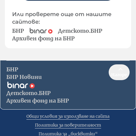
Или проверете още от нашите
сайтове:
БНР
Детското.БНР
Архивен фонд на БНР
БНР
Нагоре
БНР Новини
Детското.БНР
Архивен фонд на БНР
Общи условия за използване на сайта
Политика за поверителност
Политика за „бисквитки“