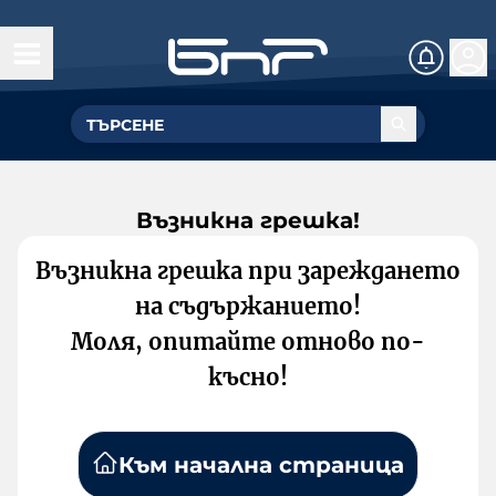
Възникна грешка!
Възникна грешка при зареждането
на съдържанието!
Моля, опитайте отново по-
късно!
Към начална страница