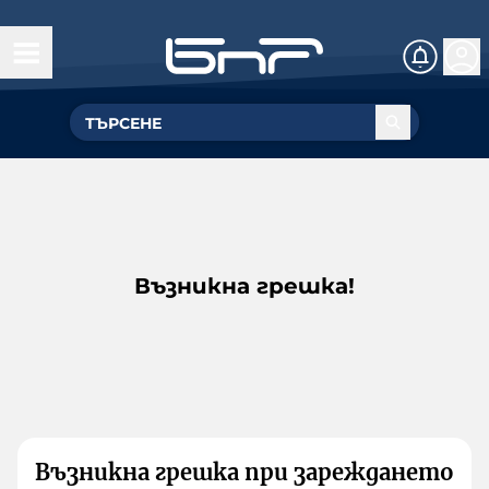
Възникна грешка!
Възникна грешка при зареждането