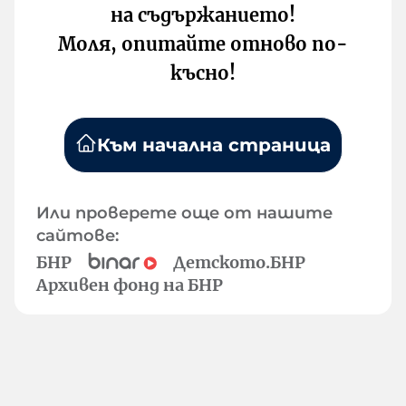
на съдържанието!
Моля, опитайте отново по-
късно!
Към начална страница
Или проверете още от нашите
сайтове:
БНР
Детското.БНР
Архивен фонд на БНР