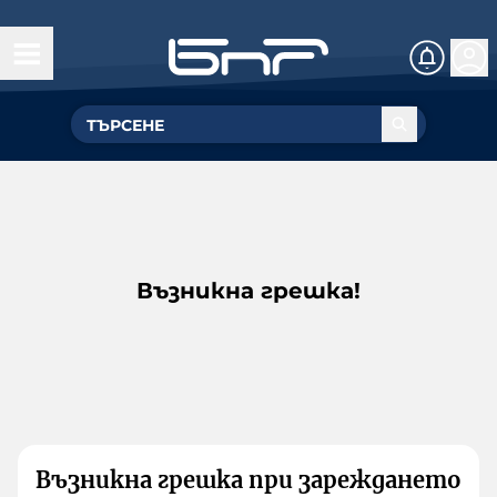
Възникна грешка!
Възникна грешка при зареждането