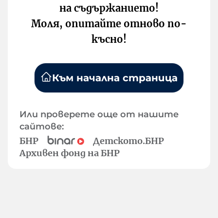
на съдържанието!
Моля, опитайте отново по-
късно!
Към начална страница
Или проверете още от нашите
сайтове:
БНР
Детското.БНР
Архивен фонд на БНР