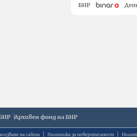
БНР
Дет
БНР
Архивен фонд на БНР
ползване на сайта
Политика за поверителност
Полит