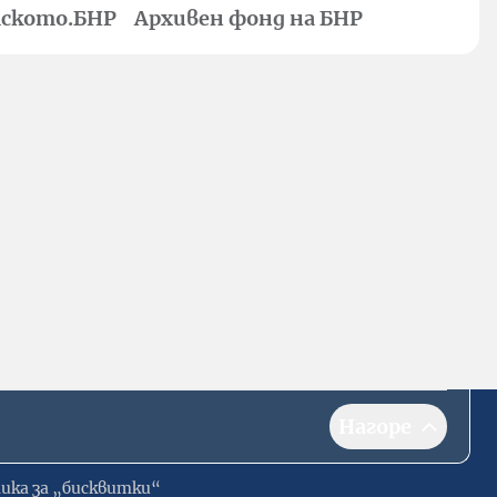
ското.БНР
Архивен фонд на БНР
Нагоре
ика за „бисквитки“