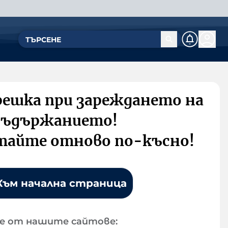
решка при зареждането на
съдържанието!
тайте отново по-късно!
Към начална страница
е от нашите сайтове: