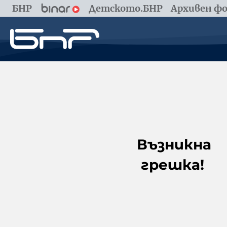
БНР
Детското.БНР
Архивен фо
Възникна
грешка!