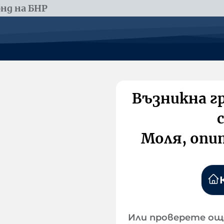
нд на БНР
Възникна г
Моля, опи
Или проверете ощ