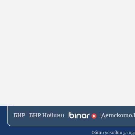
БНР
БНР Новини
Детското.
Общи условия за из