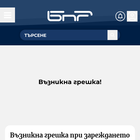
Възникна грешка!
Възникна грешка при зареждането