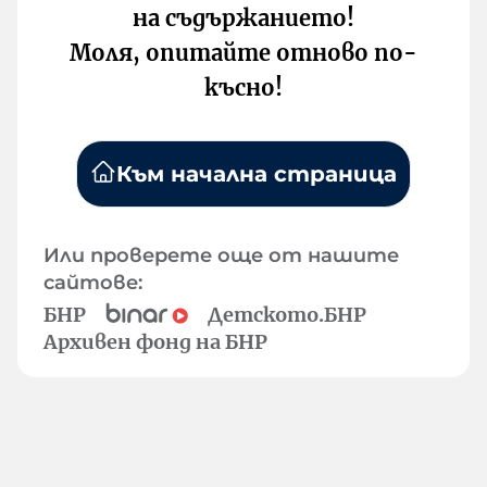
на съдържанието!
Моля, опитайте отново по-
късно!
Към начална страница
Или проверете още от нашите
сайтове:
БНР
Детското.БНР
Архивен фонд на БНР