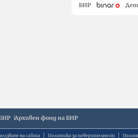
БНР
Дет
БНР
Архивен фонд на БНР
ползване на сайта
Политика за поверителност
Полит