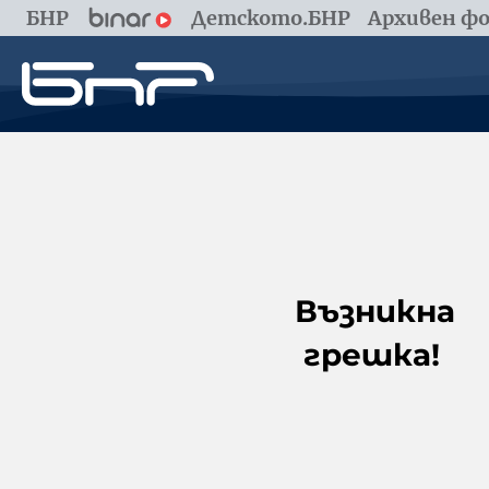
БНР
Детското.БНР
Архивен фо
Възникна
грешка!