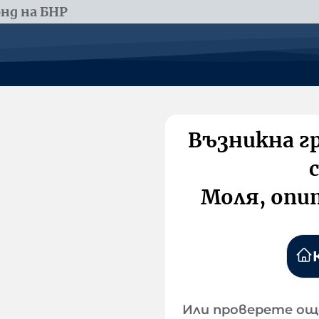
нд на БНР
Възникна г
Моля, опи
Или проверете ощ