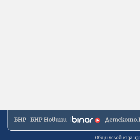
БНР
БНР Новини
Детското.
Общи условия за из