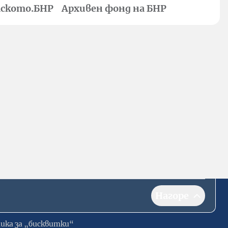
ското.БНР
Архивен фонд на БНР
Нагоре
ика за „бисквитки“