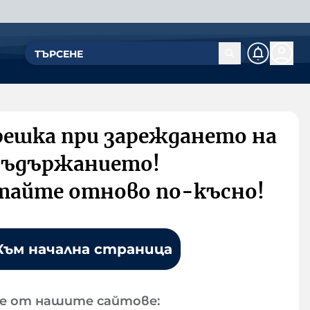
решка при зареждането на
съдържанието!
тайте отново по-късно!
Към начална страница
е от нашите сайтове: