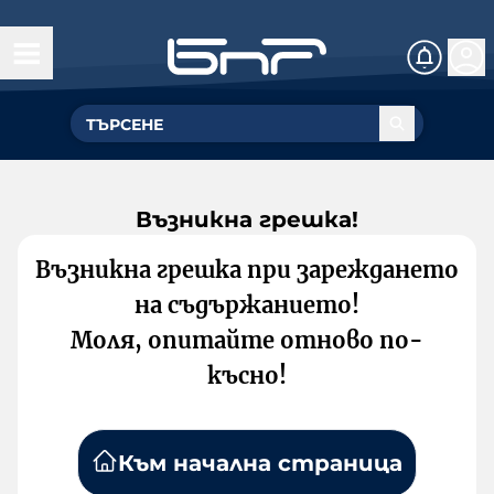
Възникна грешка!
Възникна грешка при зареждането
на съдържанието!
Моля, опитайте отново по-
късно!
Към начална страница