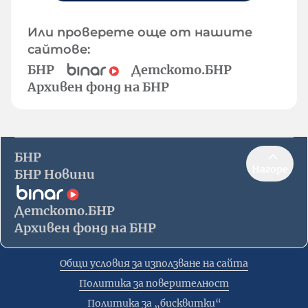
Или проверете още от нашите
сайтове:
БНР
Детското.БНР
Архивен фонд на БНР
БНР
Нагоре
БНР Новини
Детското.БНР
Архивен фонд на БНР
Общи условия за използване на сайта
Политика за поверителност
Политика за „бисквитки“