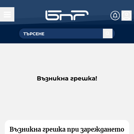
Възникна грешка!
Възникна грешка при зареждането