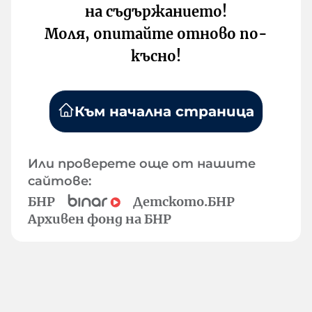
на съдържанието!
Моля, опитайте отново по-
късно!
Към начална страница
Или проверете още от нашите
сайтове:
БНР
Детското.БНР
Архивен фонд на БНР