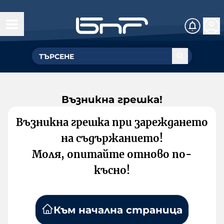
Възникна грешка!
Възникна грешка при зареждането
на съдържанието!
Моля, опитайте отново по-
късно!
Към начална страница