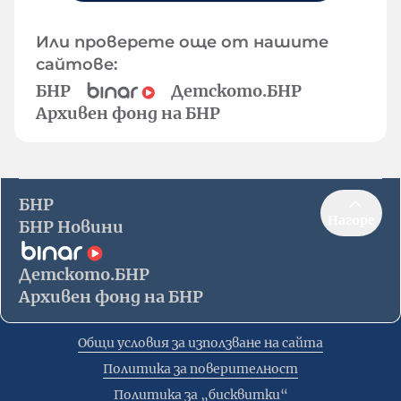
Или проверете още от нашите
сайтове:
БНР
Детското.БНР
Архивен фонд на БНР
БНР
Нагоре
БНР Новини
Детското.БНР
Архивен фонд на БНР
Общи условия за използване на сайта
Политика за поверителност
Политика за „бисквитки“