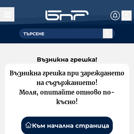
Възникна грешка!
Възникна грешка при зареждането
на съдържанието!
Моля, опитайте отново по-
късно!
Към начална страница