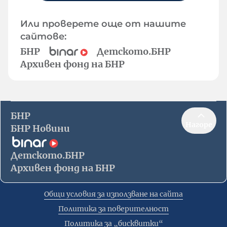
Или проверете още от нашите
сайтове:
БНР
Детското.БНР
Архивен фонд на БНР
БНР
Нагоре
БНР Новини
Детското.БНР
Архивен фонд на БНР
Общи условия за използване на сайта
Политика за поверителност
Политика за „бисквитки“