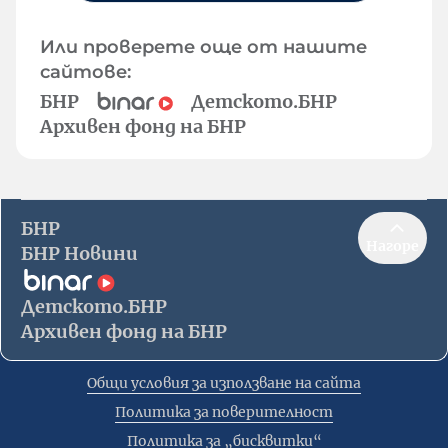
Или проверете още от нашите
сайтове:
БНР
Детското.БНР
Архивен фонд на БНР
БНР
Нагоре
БНР Новини
Детското.БНР
Архивен фонд на БНР
Общи условия за използване на сайта
Политика за поверителност
Политика за „бисквитки“