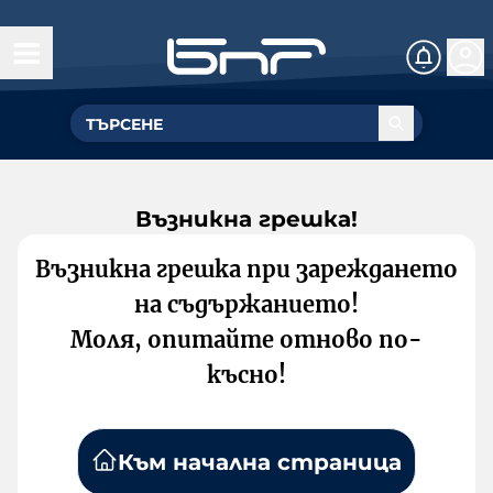
Възникна грешка!
Възникна грешка при зареждането
на съдържанието!
Моля, опитайте отново по-
късно!
Към начална страница