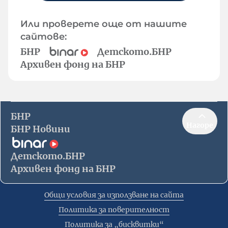
Или проверете още от нашите
сайтове:
БНР
Детското.БНР
Архивен фонд на БНР
БНР
Нагоре
БНР Новини
Детското.БНР
Архивен фонд на БНР
Общи условия за използване на сайта
Политика за поверителност
Политика за „бисквитки“