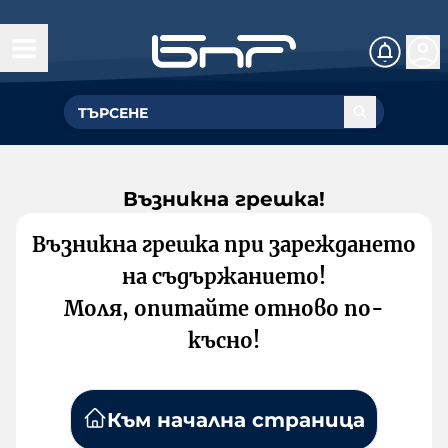
Възникна грешка!
Възникна грешка при зареждането
на съдържанието!
Моля, опитайте отново по-
късно!
Към начална страница