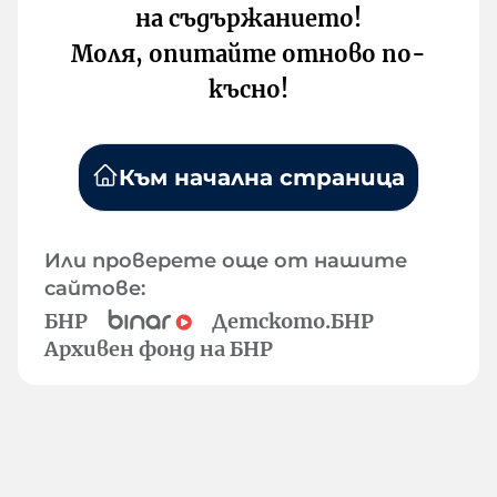
на съдържанието!
Моля, опитайте отново по-
късно!
Към начална страница
Или проверете още от нашите
сайтове:
БНР
Детското.БНР
Архивен фонд на БНР