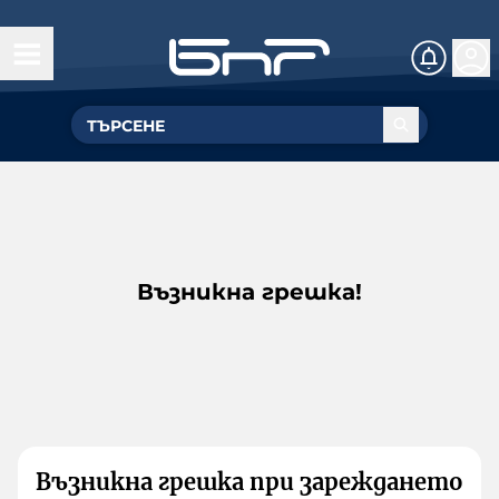
Възникна грешка!
Възникна грешка при зареждането