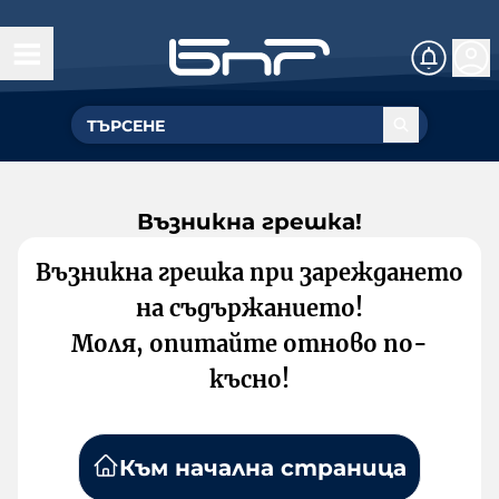
Възникна грешка!
Възникна грешка при зареждането
на съдържанието!
Моля, опитайте отново по-
късно!
Към начална страница