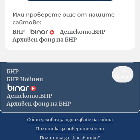
Или проверете още от нашите
сайтове:
БНР
Детското.БНР
Архивен фонд на БНР
БНР
Нагоре
БНР Новини
Детското.БНР
Архивен фонд на БНР
Общи условия за използване на сайта
Политика за поверителност
Политика за „бисквитки“