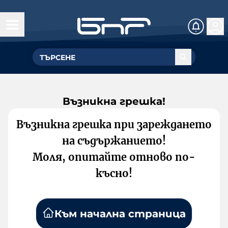
Възникна грешка!
Възникна грешка при зареждането
на съдържанието!
Моля, опитайте отново по-
късно!
Към начална страница