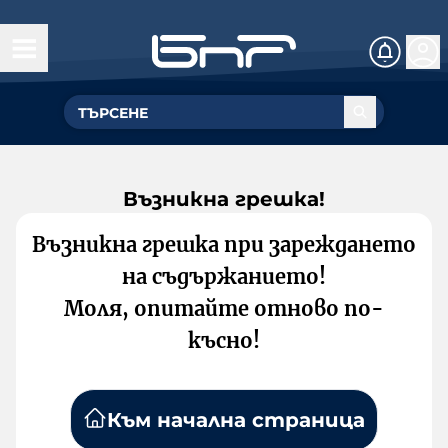
Възникна грешка!
Възникна грешка при зареждането
на съдържанието!
Моля, опитайте отново по-
късно!
Към начална страница