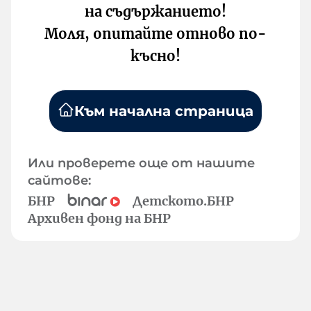
на съдържанието!
Моля, опитайте отново по-
късно!
Към начална страница
Или проверете още от нашите
сайтове:
БНР
Детското.БНР
Архивен фонд на БНР