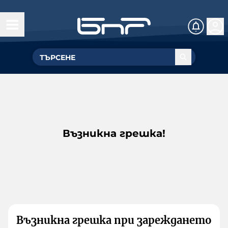
Възникна грешка!
Възникна грешка при зареждането