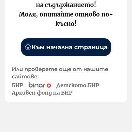
на съдържанието!
Моля, опитайте отново по-
късно!
Към начална страница
Или проверете още от нашите
сайтове:
БНР
Детското.БНР
Архивен фонд на БНР