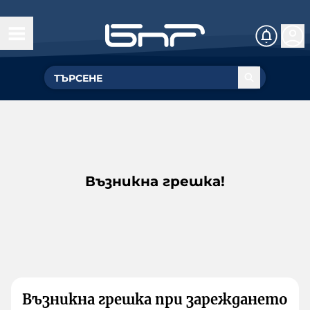
Възникна грешка!
Възникна грешка при зареждането