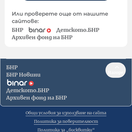
Или проверете още от нашите
сайтове:
БНР
Детското.БНР
Архивен фонд на БНР
БНР
Нагоре
БНР Новини
Детското.БНР
Архивен фонд на БНР
Общи условия за използване на сайта
Политика за поверителност
Политика за „бисквитки“