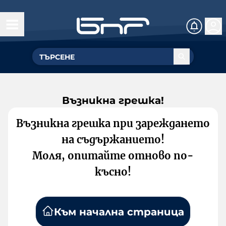
Възникна грешка!
Възникна грешка при зареждането
на съдържанието!
Моля, опитайте отново по-
късно!
Към начална страница