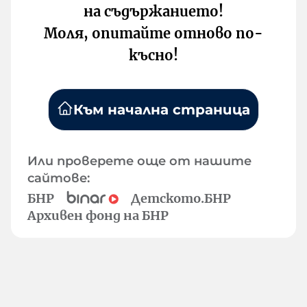
на съдържанието!
Моля, опитайте отново по-
късно!
Към начална страница
Или проверете още от нашите
сайтове:
БНР
Детското.БНР
Архивен фонд на БНР