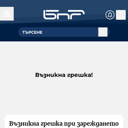
Възникна грешка!
Възникна грешка при зареждането